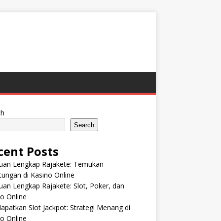
ch
Search
cent Posts
uan Lengkap Rajakete: Temukan
ungan di Kasino Online
an Lengkap Rajakete: Slot, Poker, dan
o Online
patkan Slot Jackpot: Strategi Menang di
o Online