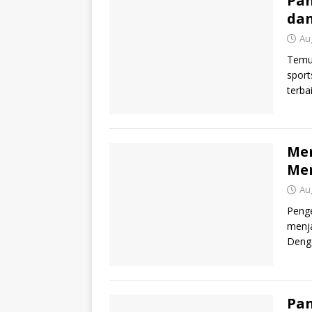
Pan
dan
Au
Temuk
sport
terbai
Men
Men
Au
Penge
menja
Deng
Pa