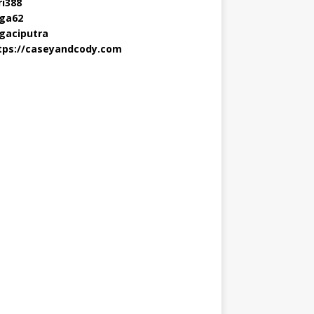
ri388
ga62
igaciputra
tps://caseyandcody.com