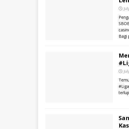
Len
Jul
Penga
SBOBE
casin
Bagi
Me
#Li
Jul
Temuk
#Liga
terlu
San
Kas