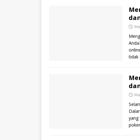
Men
dan
Ma
Meng
Anda?
onlin
tidak
Men
dan
Ma
Selam
Dalam
yang 
poke